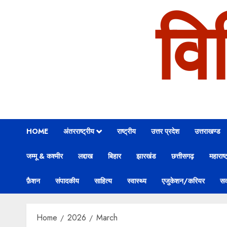
वि
HOME
अंतरराष्ट्रीय
राष्ट्रीय
उत्तर प्रदेश
उत्तराखण्ड
जम्मू & कश्मीर
लद्दाख
बिहार
झारखंड
छत्तीसगढ़
महाराष्ट
फ़ैशन
संपादकीय
साहित्य
स्वास्थ्य
एजुकेशन/करियर
सक
Home
2026
March