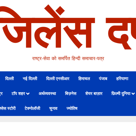
जिलेंस दर
राष्ट्र-सेवा को समर्पित हिन्दी समाचार-पत्र
दिल्ली
नई दिल्ली
दिल्ली एनसीआर
हिमाचल
पंजाब
हरियाणा
्र
टॉप शहर
अर्थव्यवस्था
बिज़नेस
शेयर बाज़ार
फ़िल्मी दुनिया
्सेस स्टोरी
टेक्नोलॉजी
चुनाव
ज्योतिष