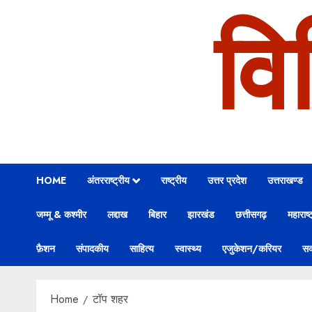
वि
HOME
अंतरराष्ट्रीय
राष्ट्रीय
उत्तर प्रदेश
उत्तराखण्ड
जम्मू & कश्मीर
लद्दाख
बिहार
झारखंड
छत्तीसगढ़
महाराष्ट
फ़ैशन
संपादकीय
साहित्य
स्वास्थ्य
एजुकेशन/करियर
सक
Home
टॉप शहर