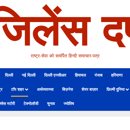
जिलेंस दर
राष्ट्र-सेवा को समर्पित हिन्दी समाचार-पत्र
दिल्ली
नई दिल्ली
दिल्ली एनसीआर
हिमाचल
पंजाब
हरियाणा
्र
टॉप शहर
अर्थव्यवस्था
बिज़नेस
शेयर बाज़ार
फ़िल्मी दुनिया
्सेस स्टोरी
टेक्नोलॉजी
चुनाव
ज्योतिष