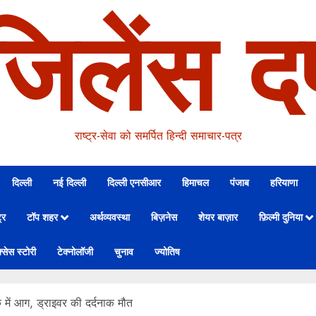
जिलेंस दर
राष्ट्र-सेवा को समर्पित हिन्दी समाचार-पत्र
दिल्ली
नई दिल्ली
दिल्ली एनसीआर
हिमाचल
पंजाब
हरियाणा
्र
टॉप शहर
अर्थव्यवस्था
बिज़नेस
शेयर बाज़ार
फ़िल्मी दुनिया
्सेस स्टोरी
टेक्नोलॉजी
चुनाव
ज्योतिष
क में आग, ड्राइवर की दर्दनाक मौत