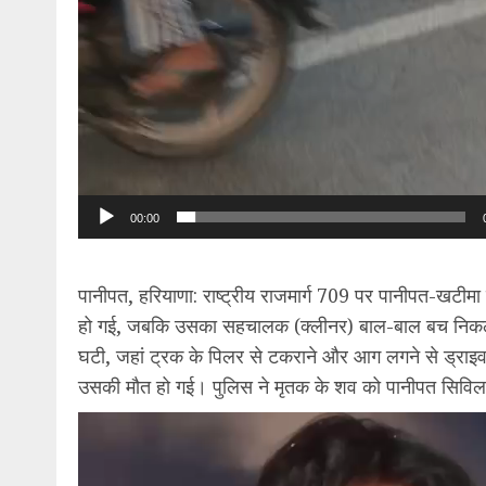
00:00
पानीपत, हरियाणा: राष्ट्रीय राजमार्ग 709 पर पानीपत-खटी
हो गई, जबकि उसका सहचालक (क्लीनर) बाल-बाल बच निकला। य
घटी, जहां ट्रक के पिलर से टकराने और आग लगने से ड्राइव
उसकी मौत हो गई। पुलिस ने मृतक के शव को पानीपत सिविल
Video
Player