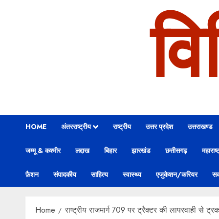
वि
HOME
अंतरराष्ट्रीय
राष्ट्रीय
उत्तर प्रदेश
उत्तराखण्ड
जम्मू & कश्मीर
लद्दाख
बिहार
झारखंड
छत्तीसगढ़
महाराष्ट
फ़ैशन
संपादकीय
साहित्य
स्वास्थ्य
एजुकेशन/करियर
सक
Home
राष्ट्रीय राजमार्ग 709 पर ट्रैक्टर की लापरवाही से ट्र