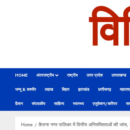
वि
HOME
अंतरराष्ट्रीय
राष्ट्रीय
उत्तर प्रदेश
उत्तराखण्ड
जम्मू & कश्मीर
लद्दाख
बिहार
झारखंड
छत्तीसगढ़
महाराष्ट
फ़ैशन
संपादकीय
साहित्य
स्वास्थ्य
एजुकेशन/करियर
सक
Home
कैराना नगर पालिका में वित्तीय अनियमितताओं की जांच