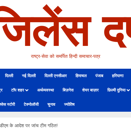
जिलेंस दर
राष्ट्र-सेवा को समर्पित हिन्दी समाचार-पत्र
दिल्ली
नई दिल्ली
दिल्ली एनसीआर
हिमाचल
पंजाब
हरियाणा
्र
टॉप शहर
अर्थव्यवस्था
बिज़नेस
शेयर बाज़ार
फ़िल्मी दुनिया
्सेस स्टोरी
टेक्नोलॉजी
चुनाव
ज्योतिष
, डीएम के आदेश पर जांच टीम गठित!