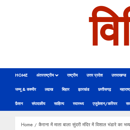
वि
HOME
अंतरराष्ट्रीय
राष्ट्रीय
उत्तर प्रदेश
उत्तराखण्ड
जम्मू & कश्मीर
लद्दाख
बिहार
झारखंड
छत्तीसगढ़
महाराष्ट
फ़ैशन
संपादकीय
साहित्य
स्वास्थ्य
एजुकेशन/करियर
सक
Home
कैराना में माता बाला सुंदरी मंदिर में विशाल भंडारे का 