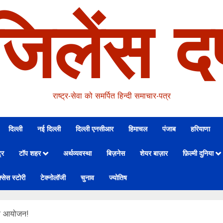
जिलेंस दर
राष्ट्र-सेवा को समर्पित हिन्दी समाचार-पत्र
दिल्ली
नई दिल्ली
दिल्ली एनसीआर
हिमाचल
पंजाब
हरियाणा
्र
टॉप शहर
अर्थव्यवस्था
बिज़नेस
शेयर बाज़ार
फ़िल्मी दुनिया
्सेस स्टोरी
टेक्नोलॉजी
चुनाव
ज्योतिष
भव्य आयोजन!