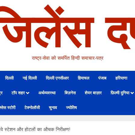
जिलेंस दर
राष्ट्र-सेवा को समर्पित हिन्दी समाचार-पत्र
दिल्ली
नई दिल्ली
दिल्ली एनसीआर
हिमाचल
पंजाब
हरियाणा
्र
टॉप शहर
अर्थव्यवस्था
बिज़नेस
शेयर बाज़ार
फ़िल्मी दुनिया
्सेस स्टोरी
टेक्नोलॉजी
चुनाव
ज्योतिष
वे स्टेशन और होटलों का औचक निरीक्षण!