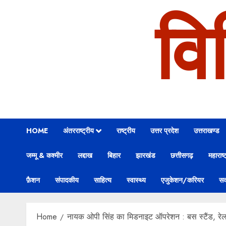
वि
HOME
अंतरराष्ट्रीय
राष्ट्रीय
उत्तर प्रदेश
उत्तराखण्ड
जम्मू & कश्मीर
लद्दाख
बिहार
झारखंड
छत्तीसगढ़
महाराष्ट
फ़ैशन
संपादकीय
साहित्य
स्वास्थ्य
एजुकेशन/करियर
सक
Home
नायक ओपी सिंह का मिडनाइट ऑपरेशन : बस स्टैंड, रेल