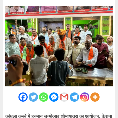
कांधला क़स्बे में हनुमान जन्मोत्सव शोभायात्रा का आयोजन, केराना