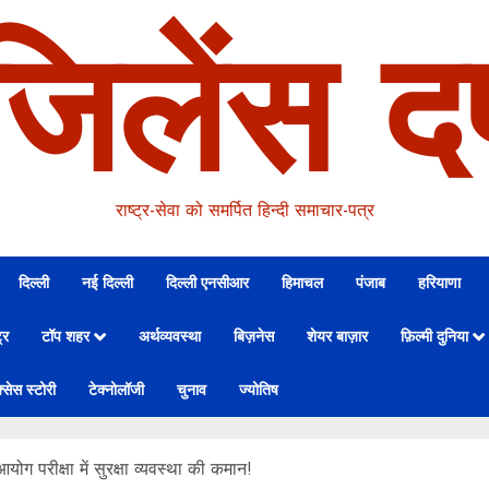
जिलेंस दर
राष्ट्र-सेवा को समर्पित हिन्दी समाचार-पत्र
दिल्ली
नई दिल्ली
दिल्ली एनसीआर
हिमाचल
पंजाब
हरियाणा
्र
टॉप शहर
अर्थव्यवस्था
बिज़नेस
शेयर बाज़ार
फ़िल्मी दुनिया
्सेस स्टोरी
टेक्नोलॉजी
चुनाव
ज्योतिष
ग परीक्षा में सुरक्षा व्यवस्था की कमान!