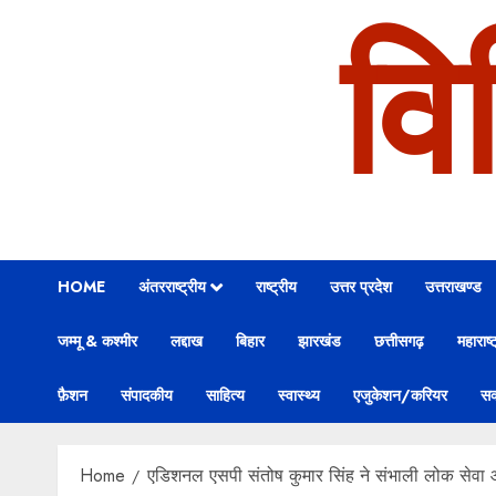
वि
HOME
अंतरराष्ट्रीय
राष्ट्रीय
उत्तर प्रदेश
उत्तराखण्ड
जम्मू & कश्मीर
लद्दाख
बिहार
झारखंड
छत्तीसगढ़
महाराष्ट
फ़ैशन
संपादकीय
साहित्य
स्वास्थ्य
एजुकेशन/करियर
सक
Home
एडिशनल एसपी संतोष कुमार सिंह ने संभाली लोक सेवा आयो