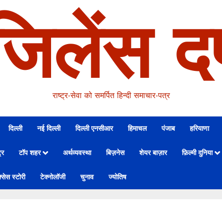
जिलेंस दर
राष्ट्र-सेवा को समर्पित हिन्दी समाचार-पत्र
दिल्ली
नई दिल्ली
दिल्ली एनसीआर
हिमाचल
पंजाब
हरियाणा
्र
टॉप शहर
अर्थव्यवस्था
बिज़नेस
शेयर बाज़ार
फ़िल्मी दुनिया
्सेस स्टोरी
टेक्नोलॉजी
चुनाव
ज्योतिष