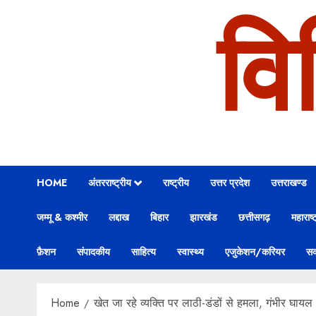
वि
HOME
अंतरराष्ट्रीय
राष्ट्रीय
उत्तर प्रदेश
उत्तराखण्ड
जम्मू & कश्मीर
लद्दाख
बिहार
झारखंड
छत्तीसगढ़
महाराष्ट
फ़ैशन
संपादकीय
साहित्य
स्वास्थ्य
एजुकेशन/करियर
सक
Home
खेत जा रहे व्यक्ति पर लाठी-डंडों से हमला, गंभीर घायल