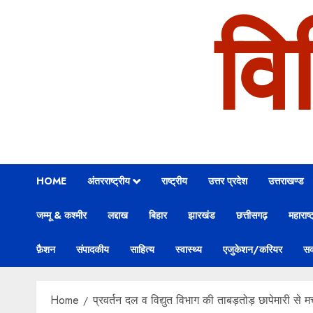
वि
HOME
अंतरराष्ट्रीय
राष्ट्रीय
उत्तर प्रदेश
उत्तराखण्ड
जम्मू & कश्मीर
लद्दाख
बिहार
झारखंड
छत्तीसगढ़
महाराष्ट
फ़ैशन
संपादकीय
साहित्य
स्वास्थ्य
एजुकेशन/करियर
सक
Home
प्रवर्तन दल व विद्युत विभाग की ताबड़तोड़ छापेमारी से 