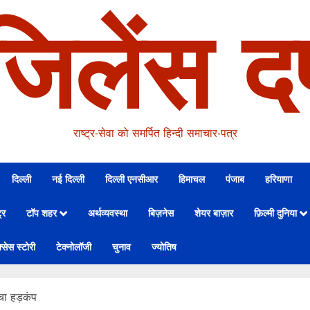
जिलेंस दर
राष्ट्र-सेवा को समर्पित हिन्दी समाचार-पत्र
दिल्ली
नई दिल्ली
दिल्ली एनसीआर
हिमाचल
पंजाब
हरियाणा
्र
टॉप शहर
अर्थव्यवस्था
बिज़नेस
शेयर बाज़ार
फ़िल्मी दुनिया
्सेस स्टोरी
टेक्नोलॉजी
चुनाव
ज्योतिष
मचा हड़कंप