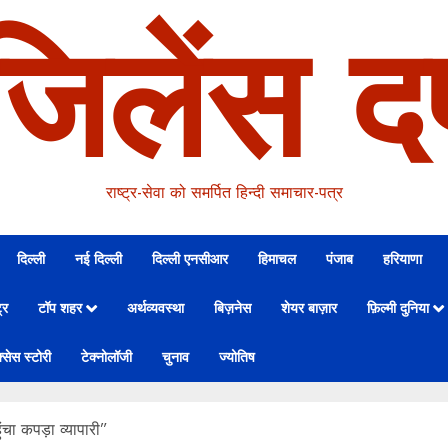
जिलेंस दर
राष्ट्र-सेवा को समर्पित हिन्दी समाचार-पत्र
दिल्ली
नई दिल्ली
दिल्ली एनसीआर
हिमाचल
पंजाब
हरियाणा
्र
टॉप शहर
अर्थव्यवस्था
बिज़नेस
शेयर बाज़ार
फ़िल्मी दुनिया
्सेस स्टोरी
टेक्नोलॉजी
चुनाव
ज्योतिष
चा कपड़ा व्यापारी”