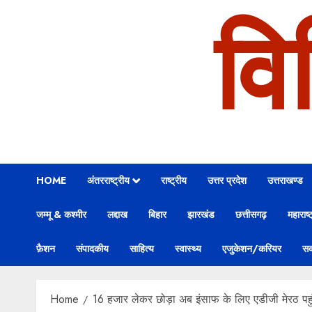
वि
HOME
अंतरराष्ट्रीय
राष्ट्रीय
उत्तर प्रदेश
उत्तराखण्ड
जम्मू & कश्मीर
लद्दाख
बिहार
झारखंड
छत्तीसगढ़
महाराष्ट
फ़ैशन
संपादकीय
साहित्य
स्वास्थ्य
एजुकेशन/करियर
सक
Home
16 हजार लेकर छोड़ा अब इंसाफ के लिए एडीजी मेरठ पहुं