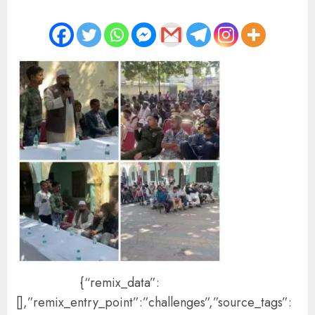
{“remix_data”:
[],”remix_entry_point”:”challenges”,”source_tags”: