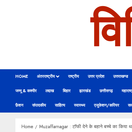
वि
HOME
अंतरराष्ट्रीय
राष्ट्रीय
उत्तर प्रदेश
उत्तराखण्ड
जम्मू & कश्मीर
लद्दाख
बिहार
झारखंड
छत्तीसगढ़
महाराष्ट
फ़ैशन
संपादकीय
साहित्य
स्वास्थ्य
एजुकेशन/करियर
सक
Home
Muzaffarnagar : टॉफी देने के बहाने बच्चे का किया