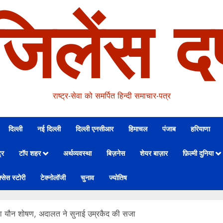
जिलेंस दर
राष्ट्र-सेवा को समर्पित हिन्दी समाचार-पत्र
दिल्ली
नई दिल्ली
दिल्ली एनसीआर
हिमाचल
पंजाब
हरियाणा
्र
टॉप शहर
अर्थव्यवस्था
बिज़नेस
शेयर बाज़ार
फ़िल्मी दुनिया
्सेस स्टोरी
टेक्नोलॉजी
चुनाव
ज्योतिष
 था यौन शोषण, अदालत ने सुनाई उम्रकैद की सजा