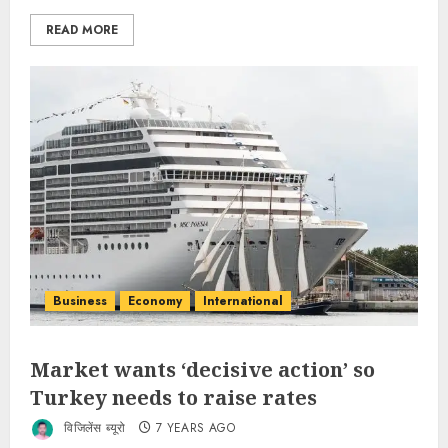
READ MORE
Business
Economy
International
Market wants ‘decisive action’ so
Turkey needs to raise rates
विजिलेंस ब्यूरो
7 YEARS AGO