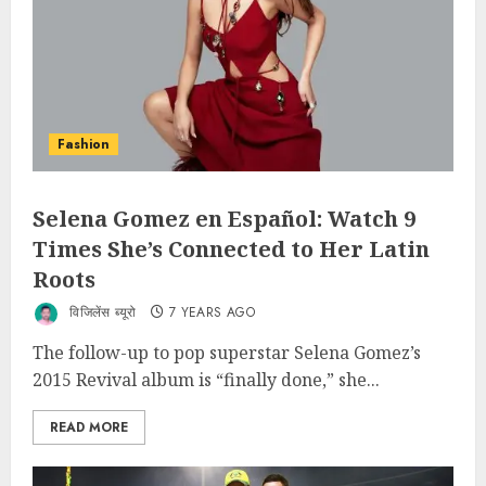
Fashion
Selena Gomez en Español: Watch 9
Times She’s Connected to Her Latin
Roots
विजिलेंस ब्यूरो
7 YEARS AGO
The follow-up to pop superstar Selena Gomez’s
2015 Revival album is “finally done,” she...
READ MORE