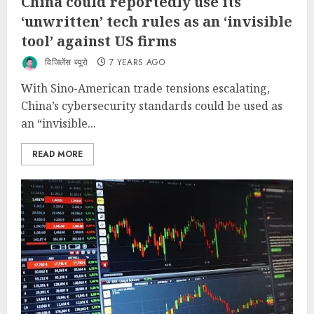
China could reportedly use its
‘unwritten’ tech rules as an ‘invisible
tool’ against US firms
विजिलेंस ब्यूरो
7 YEARS AGO
With Sino-American trade tensions escalating,
China’s cybersecurity standards could be used as
an “invisible...
READ MORE