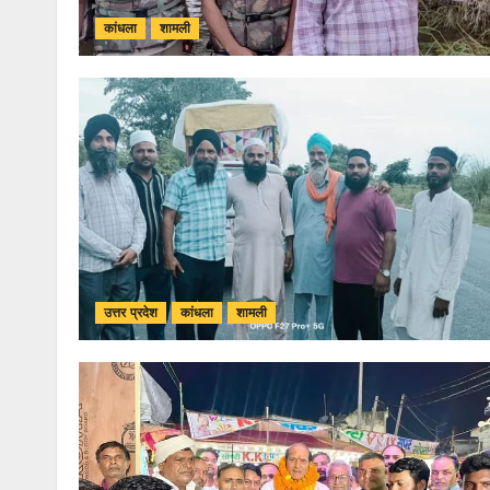
कांधला
शामली
उत्तर प्रदेश
कांधला
शामली