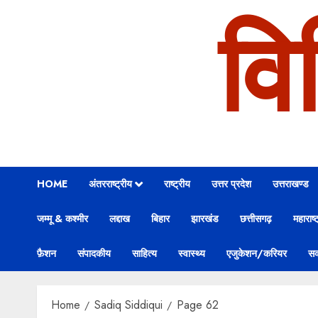
वि
HOME
अंतरराष्ट्रीय
राष्ट्रीय
उत्तर प्रदेश
उत्तराखण्ड
जम्मू & कश्मीर
लद्दाख
बिहार
झारखंड
छत्तीसगढ़
महाराष्ट
फ़ैशन
संपादकीय
साहित्य
स्वास्थ्य
एजुकेशन/करियर
सक
Home
Sadiq Siddiqui
Page 62