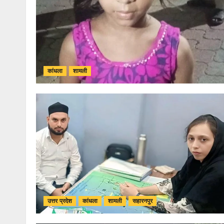
कांधला
शामली
उत्तर प्रदेश
कांधला
शामली
सहारनपुर