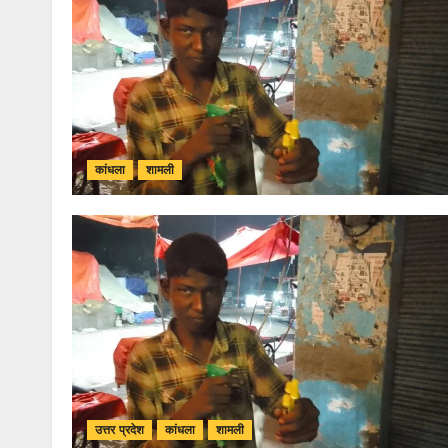
कांधला
शामली
उत्तर प्रदेश
कांधला
शामली