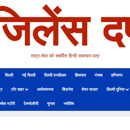
जिलेंस दर
राष्ट्र-सेवा को समर्पित हिन्दी समाचार-पत्र
दिल्ली
नई दिल्ली
दिल्ली एनसीआर
हिमाचल
पंजाब
हरियाणा
्र
टॉप शहर
अर्थव्यवस्था
बिज़नेस
शेयर बाज़ार
फ़िल्मी दुनिया
्सेस स्टोरी
टेक्नोलॉजी
चुनाव
ज्योतिष