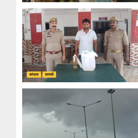
कांधला
शामली