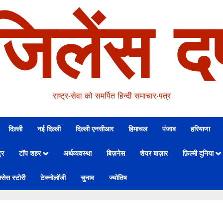
जिलेंस दर
राष्ट्र-सेवा को समर्पित हिन्दी समाचार-पत्र
दिल्ली
नई दिल्ली
दिल्ली एनसीआर
हिमाचल
पंजाब
हरियाणा
्र
टॉप शहर
अर्थव्यवस्था
बिज़नेस
शेयर बाज़ार
फ़िल्मी दुनिया
्सेस स्टोरी
टेक्नोलॉजी
चुनाव
ज्योतिष