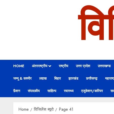
वि
HOME
अंतरराष्ट्रीय
राष्ट्रीय
उत्तर प्रदेश
उत्तराखण्ड
जम्मू & कश्मीर
लद्दाख
बिहार
झारखंड
छत्तीसगढ़
महाराष्ट
फ़ैशन
संपादकीय
साहित्य
स्वास्थ्य
एजुकेशन/करियर
सक
Home
विजिलेंस ब्यूरो
Page 41