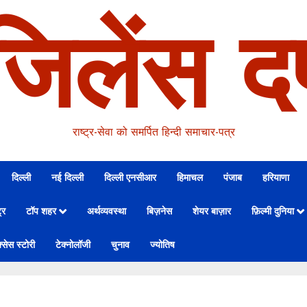
जिलेंस दर
राष्ट्र-सेवा को समर्पित हिन्दी समाचार-पत्र
दिल्ली
नई दिल्ली
दिल्ली एनसीआर
हिमाचल
पंजाब
हरियाणा
्र
टॉप शहर
अर्थव्यवस्था
बिज़नेस
शेयर बाज़ार
फ़िल्मी दुनिया
्सेस स्टोरी
टेक्नोलॉजी
चुनाव
ज्योतिष