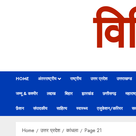
वि
HOME
अंतरराष्ट्रीय
राष्ट्रीय
उत्तर प्रदेश
उत्तराखण्ड
जम्मू & कश्मीर
लद्दाख
बिहार
झारखंड
छत्तीसगढ़
महाराष्ट
फ़ैशन
संपादकीय
साहित्य
स्वास्थ्य
एजुकेशन/करियर
सक
Home
उत्तर प्रदेश
कांधला
Page 21