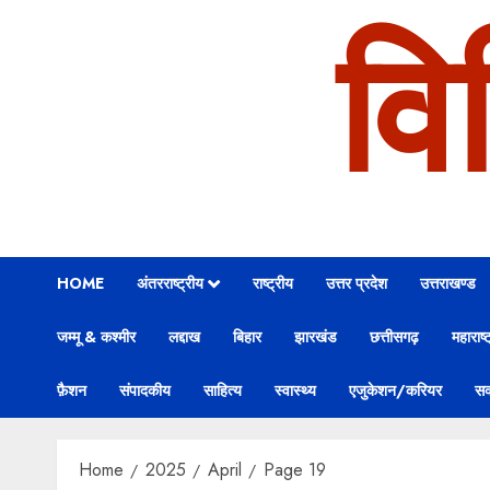
वि
HOME
अंतरराष्ट्रीय
राष्ट्रीय
उत्तर प्रदेश
उत्तराखण्ड
जम्मू & कश्मीर
लद्दाख
बिहार
झारखंड
छत्तीसगढ़
महाराष्ट
फ़ैशन
संपादकीय
साहित्य
स्वास्थ्य
एजुकेशन/करियर
सक
Home
2025
April
Page 19