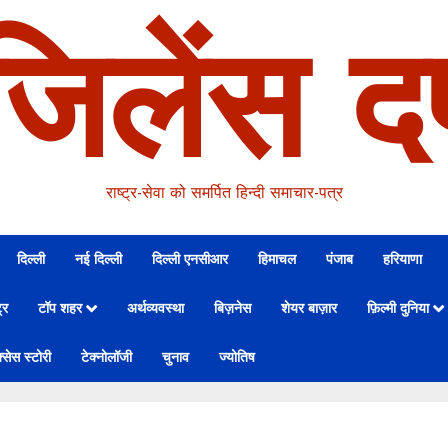
जिलेंस दर
राष्ट्र-सेवा को समर्पित हिन्दी समाचार-पत्र
दिल्ली
नई दिल्ली
दिल्ली एनसीआर
हिमाचल
पंजाब
हरियाणा
्र
टॉप शहर
अर्थव्यवस्था
बिज़नेस
शेयर बाज़ार
फ़िल्मी दुनिया
्सेस स्टोरी
टेक्नोलॉजी
चुनाव
ज्योतिष