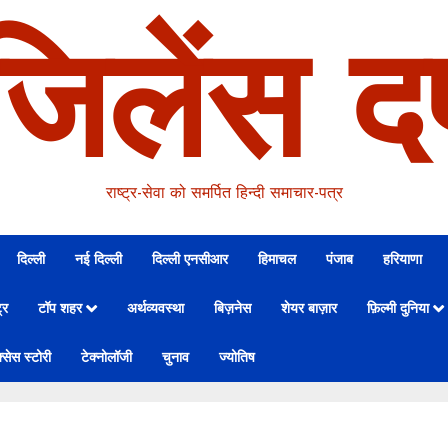
जिलेंस दर
राष्ट्र-सेवा को समर्पित हिन्दी समाचार-पत्र
दिल्ली
नई दिल्ली
दिल्ली एनसीआर
हिमाचल
पंजाब
हरियाणा
्र
टॉप शहर
अर्थव्यवस्था
बिज़नेस
शेयर बाज़ार
फ़िल्मी दुनिया
्सेस स्टोरी
टेक्नोलॉजी
चुनाव
ज्योतिष