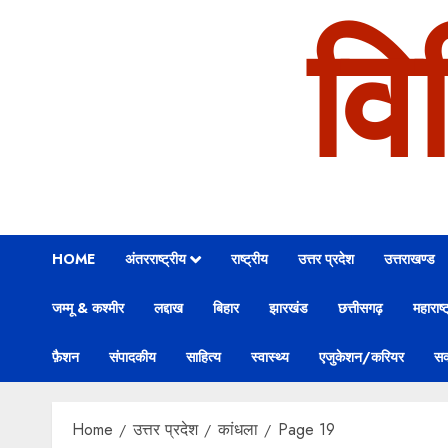
वि
HOME
अंतरराष्ट्रीय
राष्ट्रीय
उत्तर प्रदेश
उत्तराखण्ड
जम्मू & कश्मीर
लद्दाख
बिहार
झारखंड
छत्तीसगढ़
महाराष्ट
फ़ैशन
संपादकीय
साहित्य
स्वास्थ्य
एजुकेशन/करियर
सक
Home
उत्तर प्रदेश
कांधला
Page 19