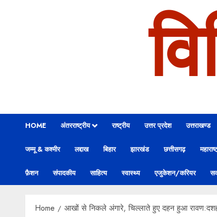
वि
HOME
अंतरराष्ट्रीय
राष्ट्रीय
उत्तर प्रदेश
उत्तराखण्ड
जम्मू & कश्मीर
लद्दाख
बिहार
झारखंड
छत्तीसगढ़
महाराष्ट
फ़ैशन
संपादकीय
साहित्य
स्वास्थ्य
एजुकेशन/करियर
सक
Home
आखों से निकले अंगारे, चिल्लाते हुए दहन हुआ रावण:दश