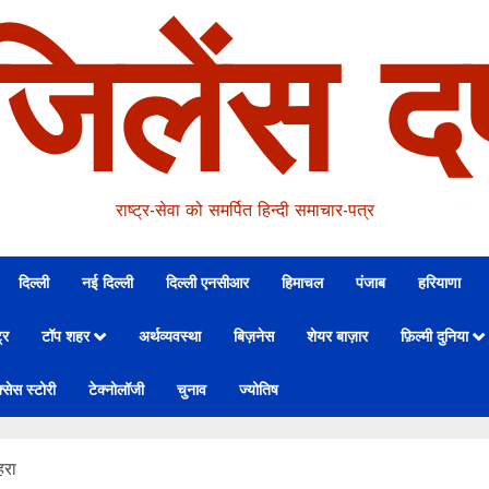
जिलेंस दर
राष्ट्र-सेवा को समर्पित हिन्दी समाचार-पत्र
दिल्ली
नई दिल्ली
दिल्ली एनसीआर
हिमाचल
पंजाब
हरियाणा
्र
टॉप शहर
अर्थव्यवस्था
बिज़नेस
शेयर बाज़ार
फ़िल्मी दुनिया
्सेस स्टोरी
टेक्नोलॉजी
चुनाव
ज्योतिष
हरा